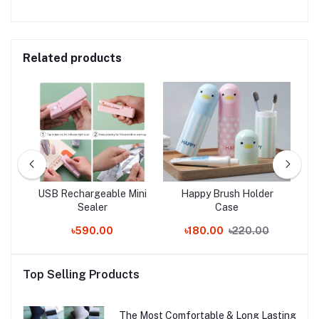
Related products
USB Rechargeable Mini
Happy Brush Holder
3P
Sealer
Case
৳590.00
৳180.00
৳220.00
Top Selling Products
The Most Comfortable & Long Lasting